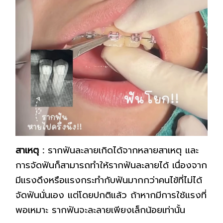
สาเหตุ :
รากฟันละลายเกิดได้จากหลายสาเหตุ และ
การจัดฟันก็สามารถทำให้รากฟันละลายได้ เนื่องจาก
มีแรงดึงหรือแรงกระทำกับฟันมากกว่าคนไข้ที่ไม่ได้
จัดฟันนั่นเอง แต่โดยปกติแล้ว ถ้าหากมีการใช้แรงที่
พอเหมาะ รากฟันจะละลายเพียงเล็กน้อยเท่านั้น